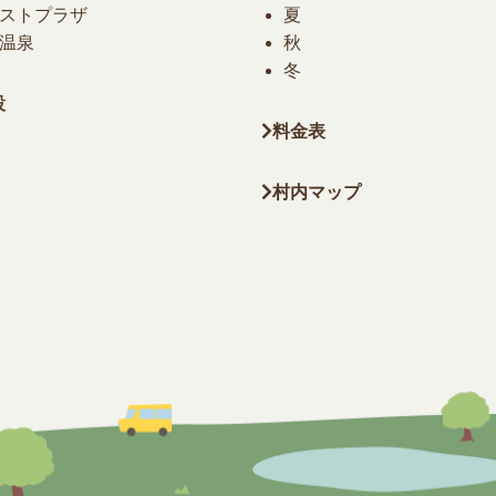
ストプラザ
夏
温泉
秋
冬
設
料金表
村内マップ