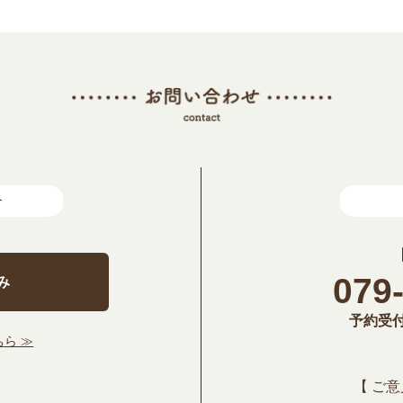
合
079
み
予約受付時
ら ≫
【 ご