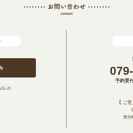
合
079
み
予約受付時
ら ≫
【 ご
受付時