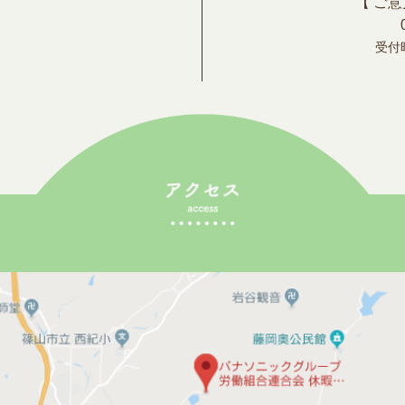
【 ご
受付時