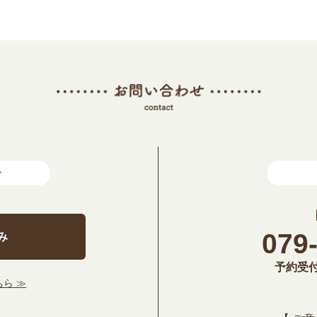
合
079
み
予約受付時
ら ≫