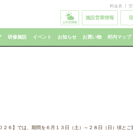
料金表
空
施設営業情報
ア
研修施設
イベント
お知らせ
お買い物
村内マップ
０２６】では、期間を６月１３日（土）～２８日（日）頃とご